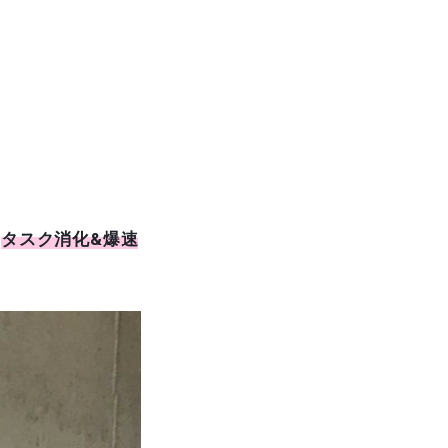
の
タスク消化&爆速