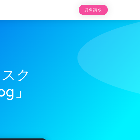
資料請求
タスク
og」