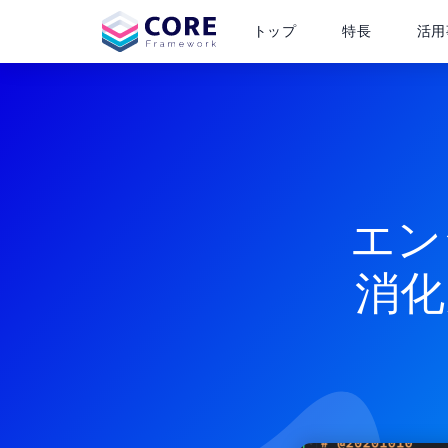
トップ
特長
活用
エン
消化