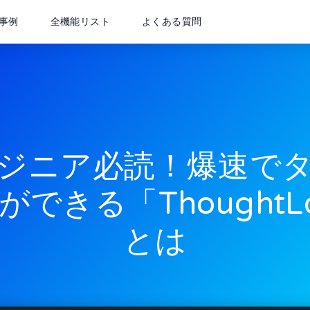
事例
全機能リスト
よくある質問
ジニア必読！爆速で
ができる「ThoughtL
とは
info