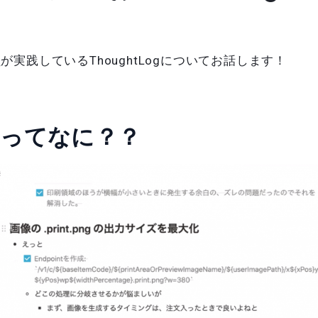
実践しているThoughtLogについてお話します！
Logってなに？？