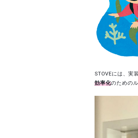
STOVEには、
効率化
のための