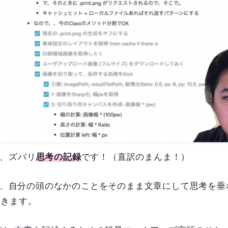
とは、ズバリ
思考の記録
です！（直訳のまんま！）
記法で、自分の頭のなかのことをそのまま文章にして思考を垂
いきます。