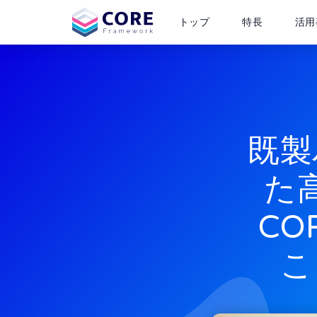
トップ
特長
活用
既製
た
CO
こ