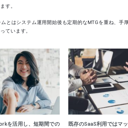
います。
チームとはシステム運用開始後も定期的なMTGを重ね、手
らっています。
eworkを活用し、短期間での
既存のSaaS利用ではマ