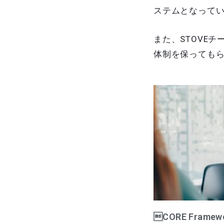
ステムとなって
また、STOVE
体制を保っても
CORE Fram