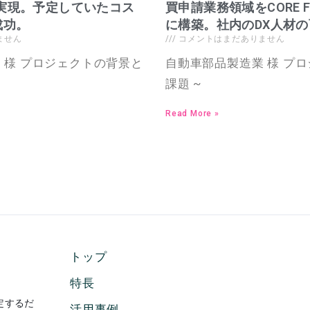
を実現。予定していたコス
買申請業務領域をCORE F
成功。
に構築。社内のDX人材
ません
コメントはまだありません
 様 プロジェクトの背景と
自動車部品製造業 様 プ
課題 ~
Read More »
トップ
特長
定するだ
活用事例