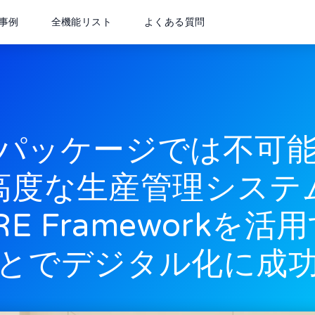
事例
全機能リスト
よくある質問
パッケージでは不可
高度な生産管理システ
RE Frameworkを活
とでデジタル化に成
info