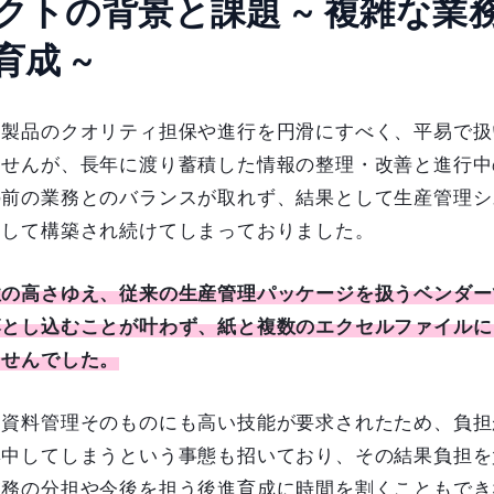
クトの背景と課題 ~ 複雑な業
育成 ~
は製品のクオリティ担保や進行を円滑にすべく、平易で扱
ませんが、長年に渡り蓄積した情報の整理・改善と進行中
の前の業務とのバランスが取れず、結果として生産管理シ
として構築され続けてしまっておりました。
性の高さゆえ、従来の生産管理パッケージを扱うベンダー
落とし込むことが叶わず、紙と複数のエクセルファイルに
ませんでした。
た資料管理そのものにも高い技能が要求されたため、負担
集中してしまうという事態も招いており、その結果負担を
業務の分担や今後を担う後進育成に時間を割くこともでき