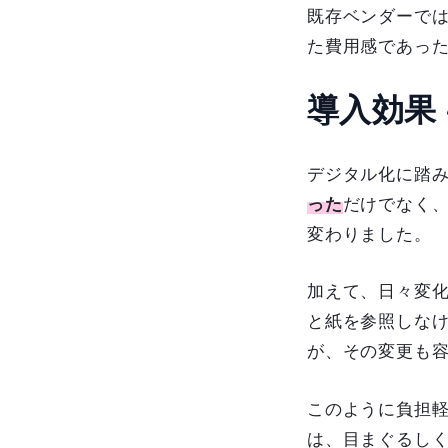
既存ベンダーで
た費用感であっ
導入効果
デジタル化に踏
った
だけでなく
変わりました。
加えて、日々変
と紙を参照しな
が、その変更も
このように負担軽減
は、目まぐるし