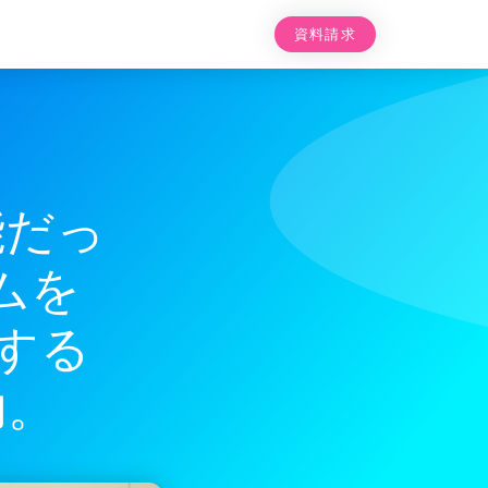
資料請求
能だっ
ムを
用する
功。