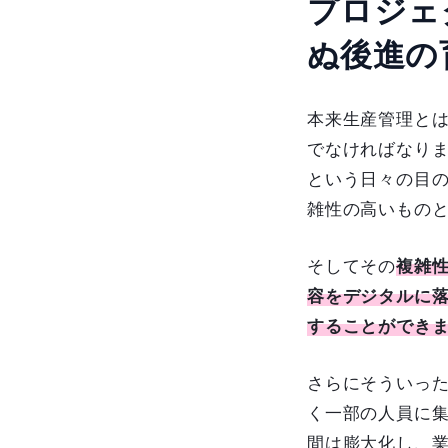
プロジェ
ぬ後進の
本来生産管理と
でなければなり
という日々の目
雑性の高いもの
そしてその
複雑
容をデジタルに
することができ
さらにそういっ
く一部の人員に
間は膨大化し、