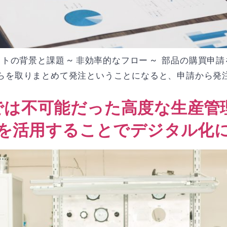
クトの背景と課題 ~ 非効率的なフロー ~ 部品の購買申
を取りまとめて発注ということになると、申請から発注まで
では不可能だった高度な生産管
eworkを活用することでデジタル