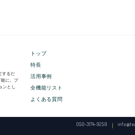
トップ
特長
定するだ
活用事例
可能に。プ
ョンとし
全機能リスト
よくある質問
050-3174-9259
info@te